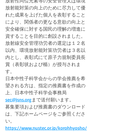
放射性同位元素等の安全管理又は環境
放射能対策の向上のために尽力して優
れた成果を上げた個人を表彰すること
により、関係者の更なる意欲の向上と
安全確保に対する国民の理解の増進に
資することを目的に創設されました。
放射線安全管理功労者の選定は１２名
以内、環境放射能対策功労者は３名以
内とし、表彰式にて原子力規制委員長
賞（表彰状および楯）が授与されま
す。
日本中性子科学会からの学会推薦を希
望される方は、指定の推薦書を作成の
上、日本中性子科学会事務局
sec@jsns.org
まで送付願います。
募集要項および推薦書のダウンロード
は、下記ホームページをご参照くださ
い。
https://www.nustec.or.jp/korohhyosho/