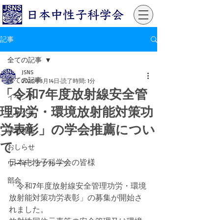
記事
全ての記事
JSNS
全ての記事
2025年3月14日
読了時間: 1分
「令和7年度放射線安全管
イベント
理功労・環境放射能対策功
人事公募
労表彰」の学会推薦につい
課題募集
て
おしらせ
日本中性子科学会の皆様
ワーキンググループ
部会
「令和7年度放射線安全管理功労・環境
放射能対策功労表彰」の募集が開始さ
れました。