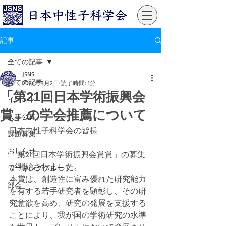
記事
全ての記事
JSNS
全ての記事
2024年3月2日
読了時間: 1分
「第21回日本学術振興会
イベント
賞」の学会推薦について
人事公募
日本中性子科学会の皆様
課題募集
おしらせ
「第21回日本学術振興会賞賞」の募集
が開始されました。
ワーキンググループ
本賞は、創造性に富み優れた研究能力
部会
を有する若手研究者を顕彰し、その研
究意欲を高め、研究の発展を支援する
ことにより、我が国の学術研究の水準