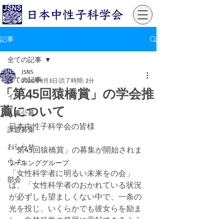
記事
全ての記事
JSNS
全ての記事
2024年9月3日
読了時間: 2分
「第45回猿橋賞」の学会推
イベント
薦について
人事公募
日本中性子科学会の皆様
課題募集
おしらせ
「第45回猿橋賞」の募集が開始されま
した。
ワーキンググループ
「女性科学者に明るい未来をの会」
部会
は、「女性科学者のおかれている状況
が必ずしも望ましくない中で、一条の
光を投じ、いくらかでも彼女らを励ま