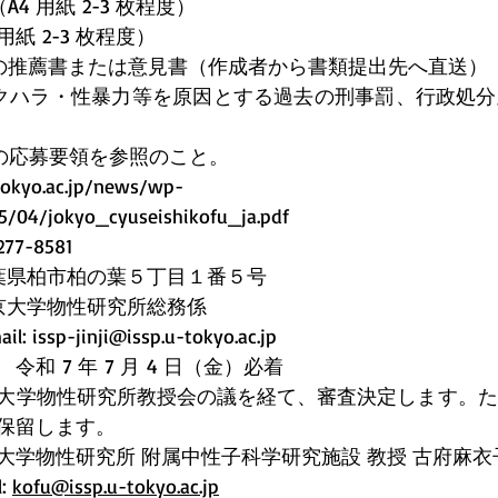
4 用紙 2-3 枚程度）
用紙 2-3 枚程度）
の推薦書または意見書（作成者から書類提出先へ直送）
クハラ・性暴力等を原因とする過去の刑事罰、行政処分
Lの応募要領を参照のこと。
tokyo.ac.jp/news/wp-
5/04/jokyo_cyuseishikofu_ja.pdf
-8581
葉県柏市柏の葉５丁目１番５号
京大学物性研究所総務係
il: 
issp-jinji@issp.u-tokyo.ac.jp
和 7 年 7 月 4 日（金）必着
大学物性研究所教授会の議を経て、審査決定します。た
保留します。
大学物性研究所 附属中性子科学研究施設 教授 古府麻衣
: 
kofu@issp.u-tokyo.ac.jp