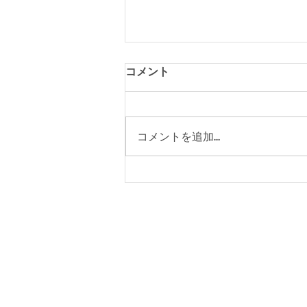
教員公募情報 東北大学金属
コメント
材料研究所 量子ビーム金属
物理学研究部門 助教
東北大学金属材料研究所 量子ビ
ーム金属物理学研究部門から以下
コメントを追加…
の公募情報が公開されました。
【公募概要】 公募人員：助教 1
名 所属：量子ビーム金属物理学
研究部門 研究分野・業務内容：
磁性体・超伝導体をはじめとする
量子物質、エネルギー関連材料な
どを対象として、固体物理学・材
料科学に関する研究、またはこれ
らに関わる新たな計測手法・実験
技術・装置の開発を行う。これま