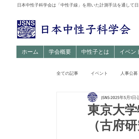
日本中性子科学会は「中性子線」を用いた計測手法を通して日
ホーム
学会概要
中性子とは
イベン
全ての記事
イベント
人事公募
JSNS
2025年5月1日
東京大学
（古府研