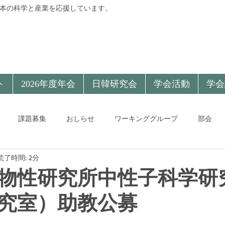
本の科学と産業を応援しています。
ト
2026年度年会
日韓研究会
学会活動
学会
課題募集
おしらせ
ワーキンググループ
部会
読了時間: 2分
物性研究所中性子科学研
究室）助教公募