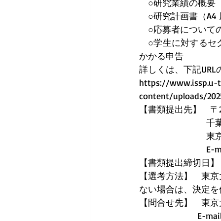
○研究業績の概要（A
○研究計画書（A4 
○応募者について
○学生に対するセ
かかる申告
詳しくは、下記UR
https://www.issp.u-
content/uploads/202
【書類提出先】　〒277
千
東
E-ma
【書類提出締切日】　令
【選考方法】　東京
ない場合は、決定を
【問合せ先】　東京
E-mail