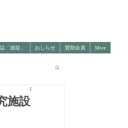
誌「波紋」
おしらせ
賛助会員
More
究施設