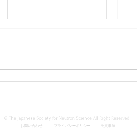
JASRI公募情報 加速器部門
J-
研究員/研究員（技術担当）
推薦
高輝度光科学研究センターから以
日本
下の公募情報が公開されました。
----------------------------------
------------------------------
PA
１．機関名称：公益財団法人高輝
度光科学研究センター 職
種 ：加速器部門 定年制研究
委員長 
員 公募人数：2名
開発
程度 勤務場所：兵庫県佐用
と大
郡佐用町光都1-1-1 締め切
ギー
© The Japanese Society for Neutron Science All Right Reserved
り：2026年8月31日
をし
お問い合わせ
プライバシーポリシー
免責事項
は、