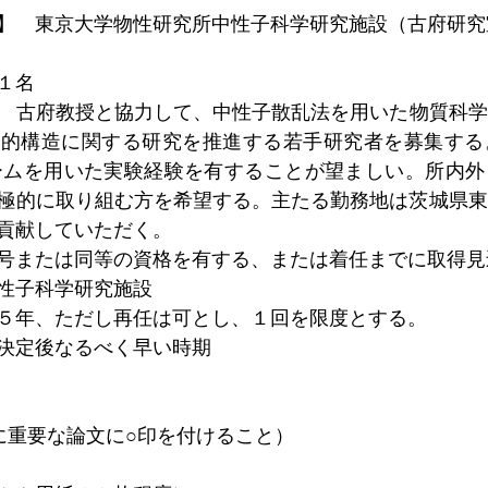
】
東京大学物性研究所中性子科学研究施設（古府研究
１名
古府教授と協力して、中性子散乱法を用いた物質科学
動的構造に関する研究を推進する若手研究者を募集する
ビームを用いた実験経験を有することが望ましい。所内
極的に取り組む方を希望する。主たる勤務地は茨城県東
貢献していただく。
号または同等の資格を有する、または着任までに取得見
性子科学研究施設
５年、ただし再任は可とし、１回を限度とする。
決定後なるべく早い時期
に重要な論文に○印を付けること）
）