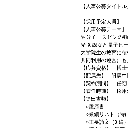
【人事公募タイトル
【採用予定人員】　
【人事公募テーマ】
や分子、スピンの
光 X 線など量子
大学院生の教育に積
共同利用の運営にも
【応募資格】　博士
【配属先】
附属中
【契約期間】
任期
【着任時期】　採用
【提出書類】
○履歴書
○業績リスト（特
○主要論文（3 編