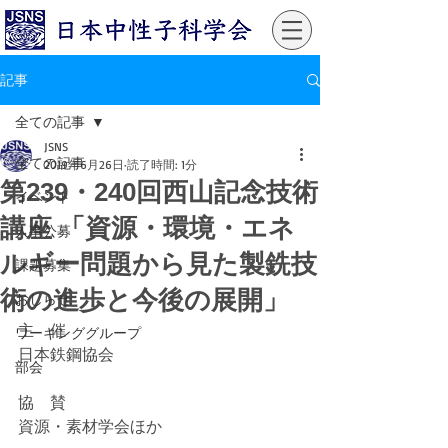
記事
全ての記事
JSNS
全ての記事
2019年6月26日
読了時間: 1分
第239・240回西山記念技術
イベント
講座 「資源・環境・エネ
人事公募
ルギー問題から見た製銑技
課題募集
術の進歩と今後の展開」
おしらせ
主　催
ワーキンググループ
日本鉄鋼協会
部会
協　賛
資源・素材学会ほか