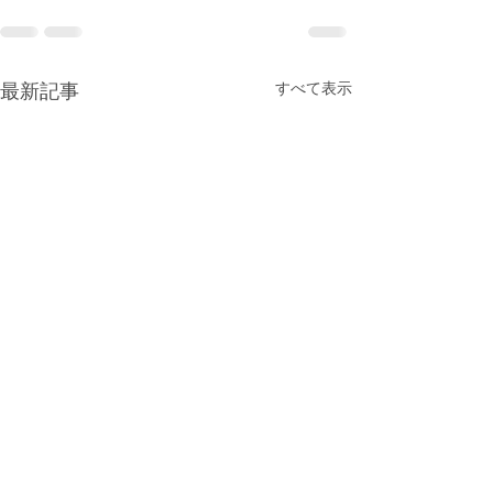
最新記事
すべて表示
第1回 JRR-3ユーザーズミ
年会サテライト