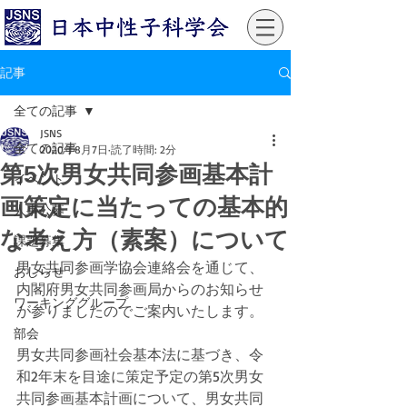
記事
全ての記事
JSNS
全ての記事
2020年8月7日
読了時間: 2分
第5次男女共同参画基本計
イベント
画策定に当たっての基本的
人事公募
な考え方（素案）について
課題募集
男女共同参画学協会連絡会を通じて、
おしらせ
内閣府男女共同参画局からのお知らせ
ワーキンググループ
が参りましたのでご案内いたします。
部会
男女共同参画社会基本法に基づき、令
和2年末を目途に策定予定の第5次男女
共同参画基本計画について、男女共同