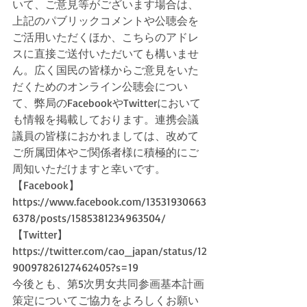
いて、ご意見等がございます場合は、
上記のパブリックコメントや公聴会を
ご活用いただくほか、こちらのアドレ
スに直接ご送付いただいても構いませ
ん。広く国民の皆様からご意見をいた
だくためのオンライン公聴会につい
て、弊局のFacebookやTwitterにおいて
も情報を掲載しております。連携会議
議員の皆様におかれましては、改めて
ご所属団体やご関係者様に積極的にご
周知いただけますと幸いです。
【Facebook】
https://www.facebook.com/13531930663
6378/posts/1585381234963504/
【Twitter】
https://twitter.com/cao_japan/status/12
90097826127462405?s=19
今後とも、第5次男女共同参画基本計画
策定についてご協力をよろしくお願い