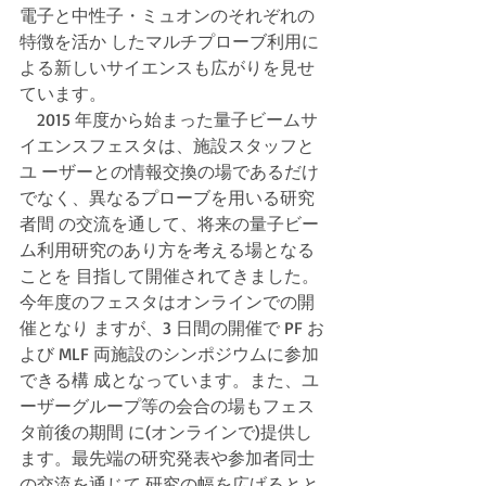
電子と中性子・ミュオンのそれぞれの
特徴を活か したマルチプローブ利用に
よる新しいサイエンスも広がりを見せ
ています。
　2015 年度から始まった量子ビームサ
イエンスフェスタは、施設スタッフと
ユ ーザーとの情報交換の場であるだけ
でなく、異なるプローブを用いる研究
者間 の交流を通して、将来の量子ビー
ム利用研究のあり方を考える場となる
ことを 目指して開催されてきました。
今年度のフェスタはオンラインでの開
催となり ますが、3 日間の開催で PF お
よび MLF 両施設のシンポジウムに参加
できる構 成となっています。また、ユ
ーザーグループ等の会合の場もフェス
タ前後の期間 に(オンラインで)提供し
ます。最先端の研究発表や参加者同士
の交流を通じて 研究の幅を広げるとと