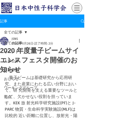
記事
全ての記事
JSNS
全ての記事
2020年11月26日
読了時間: 2分
2020 年度量子ビームサイ
イベント
エンスフェスタ開催のお
人事公募
知らせ
課題募集
　量子ビームは基礎研究から応用研
おしらせ
究、また産業にわたる広い分野におい
ワーキンググループ
て、研 究開発を支える重要なツールと
して、欠かせない役割を担っていま
部会
す。KEK 放 射光科学研究施設(PF)と J-
PARC 物質・生命科学実験施設(MLF)は
比較的 近い距離に位置し、放射光・陽