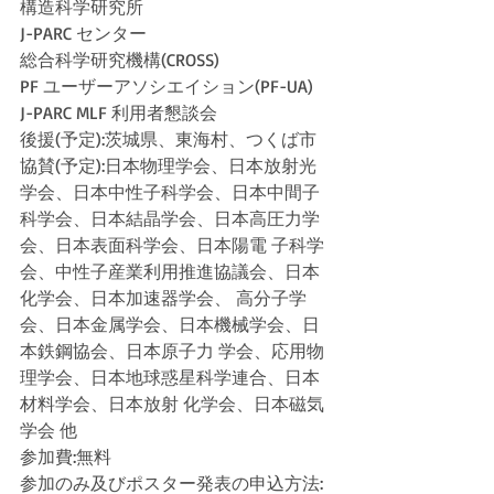
構造科学研究所 
J-PARC センター 
総合科学研究機構(CROSS)
PF ユーザーアソシエイション(PF-UA) 
J-PARC MLF 利用者懇談会
後援(予定):茨城県、東海村、つくば市 
協賛(予定):日本物理学会、日本放射光
学会、日本中性子科学会、日本中間子
科学会、日本結晶学会、日本高圧力学
会、日本表面科学会、日本陽電 子科学
会、中性子産業利用推進協議会、日本
化学会、日本加速器学会、 高分子学
会、日本金属学会、日本機械学会、日
本鉄鋼協会、日本原子力 学会、応用物
理学会、日本地球惑星科学連合、日本
材料学会、日本放射 化学会、日本磁気
学会 他
参加費:無料 
参加のみ及びポスター発表の申込方法: 