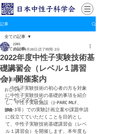
記事
全ての記事
JSNS
全ての記事
2022年9月20日
読了時間: 2分
2022年度中性子実験技術基
イベント
礎講習会（レベル１講習
人事公募
会）開催案内
課題募集
　中性子実験技術の初心者の方を対象
おしらせ
に中性子実験技術の基礎的事項を紹介
ワーキンググループ
し、中性子実験施設（J-PARC MLF、 
JRR-3等）での実験計画立案や課題申請
部会
に役立てていただくことを目的とし
て、中性子実験技術基礎講習会（レベ
ル１講習会）を開催します。本年度も