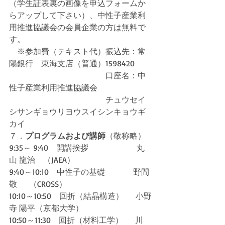
（学生証表裏の画像を申込フォームか
らアップして下さい）、中性子産業利
用推進協議会の会員企業の方は無料で
す。
　※参加費（テキスト代）振込先：常
陽銀行　東海支店（普通）1598420
　　　　　　　　　　　　口座名：中
性子産業利用推進協議会
　　　　　　　　　　　　チュウセイ
シサンギョウリヨウスイシンキョウギ
カイ
７．
プログラムおよび講師
（敬称略）
9:35～ 9:40　開講挨拶　　　　　　丸
山 龍治　（JAEA）
9:40～10:10　中性子の基礎              野間 
敬　  （CROSS）
10:10～10:50　回折（結晶構造）      小野
寺 陽平（京都大学）
10:50～11:30　回折（材料工学）      川