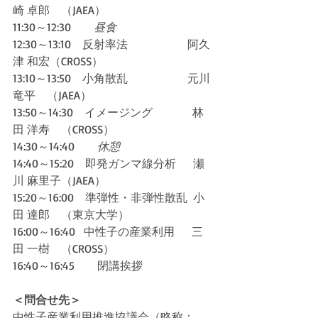
崎 卓郎　（JAEA）
11:30～12:30　　
昼食
12:30～13:10　反射率法                     阿久
津 和宏（CROSS）
13:10～13:50　小角散乱                     元川 
竜平　（JAEA）
13:50～14:30　イメージング　          林
田 洋寿　（CROSS）
14:30～14:40　　
休憩
14:40～15:20　即発ガンマ線分析      瀬
川 麻里子（JAEA）
15:20～16:00　準弾性・非弾性散乱  小
田 達郎　（東京大学）
16:00～16:40   中性子の産業利用　  三
田 一樹　（CROSS）
16:40～16:45　　閉講挨拶
＜問合せ先＞
中性子産業利用推進協議会（略称：