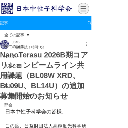
記事
全ての記事
JSNS
全ての記事
6月8日
読了時間: 1分
NanoTerasu 2026B期コア
イベント
リションビームライン共
人事公募
用課題（BL08W XRD、
課題募集
BL09U、BL14U）の追加
おしらせ
募集開始のお知らせ
ワーキンググループ
部会
日本中性子科学会の皆様、
この度、公益財団法人高輝度光科学研