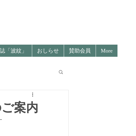
誌「波紋」
おしらせ
賛助会員
More
催のご案内
-