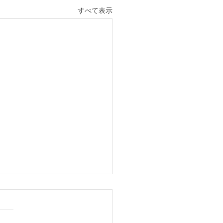
すべて表示
公募情報 東北大学金属
研究所 量子ビーム金属
学研究部門 助教