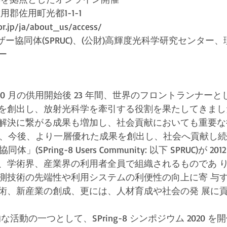
佐用郡佐用町光都1-1-1
or.jp/ja/about_us/access/
ユーザー協同体(SPRUC)、(公財)高輝度光科学研究センタ
ー 
997 年 10 月の供用開始後 23 年間、世界のフロントランナ
を創出し、放射光科学を牽引する役割を果たしてきまし
解決に繋がる成果も増加し、社会貢献においても重要な
-8 が、今後、より一層優れた成果を創出し、社会へ貢献し
同体」(SPring-8 Users Community: 以下 SPRUC)が 20
学術界、産業界の利用者全員で組織されるものであ り、SP
測技術の先端性や利用システムの利便性の向上に寄 与
術、新産業の創成、更には、人材育成や社会の発 展に
的な活動の一つとして、SPring-8 シンポジウム 2020 を