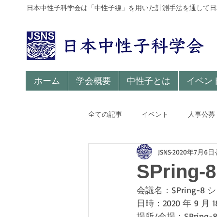
日本中性子科学会は「中性子線」を用いた計測手法を通して日
ホーム
学会概要
中性子とは
イベン
全ての記事
イベント
人事公募
JSNS
2020年7月6日
SPrin
会議名：SPring-8 
日時：2020 年 9 月 18
場所/会場：SPrin