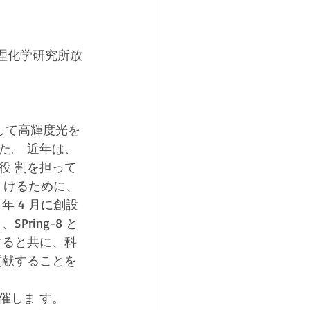
ー、理化学研究所放
ーとして高輝度光を
た。 近年は、
役 割を担って
続 けるために、
12 年 4 月に創設
ring-8 と
すると共に、科
貢献することを
開催しま す。