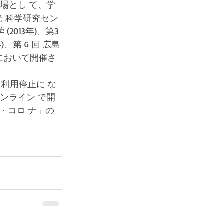
の場とし て、学
度光 科学研究セン
(2013年)、第3
年)、第 6 回 広島
年) において開催さ
間利用停止に な
ンライン で開
コロ ナ」の 