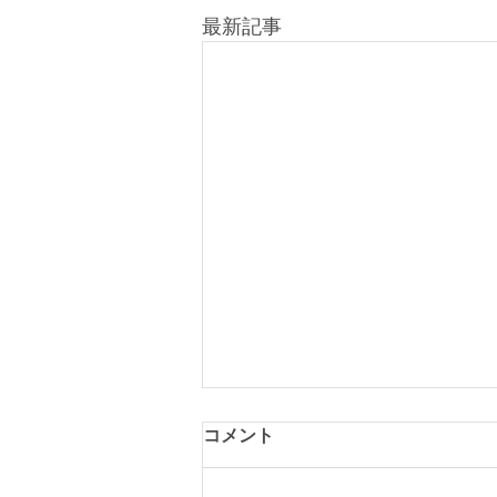
最新記事
2027年度高エネルギー加速器
コメント
研究機構物質構造科学研究
所 中性子共同利用S1型実験