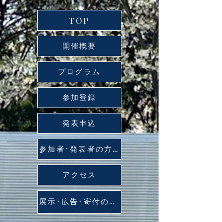
TOP
開催概要
プログラム
参加登録
発表申込
参加者･発表者の方へ
アクセス
展示･広告･寄付のお願い