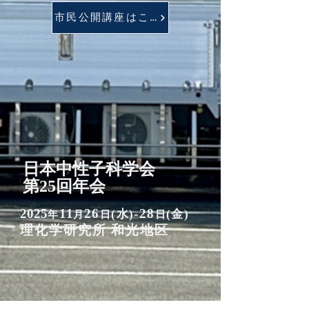
市民公開講座はこちら
日本中性子科学会
第25回年会
2025
11
26
-28
(水)
(金)
年
月
日
日
​理化学研究所 和光地区