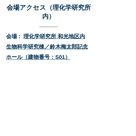
​会場アクセス（理化学研究所
内）
会場 :
理化学研究所 和光地区内
生物科学研究棟／鈴木梅太郎記念
ホール（建物番号：S01）
アクセス方法：
①下記画像の【
青枠
】で示した
「西門守衛所」付近に、受付デス
クを用意いたします。
受付を行い、磁気カード・名刺ホ
ルダーをお受け取りください。​
②受付後、【
赤枠
】で示した「生