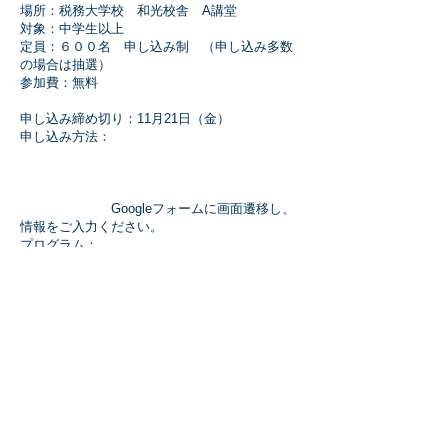
場所：税務大学校 和光校舎 A講堂
対象：中学生以上
定員：６００名 申し込み制 （申し込み多数
の場合は抽選）
参加費：無料
申し込み締め切り：11月21日（金）
申し込み方法：
​
Googleフォームに画面遷移し、
情報をご入力ください。
プログラム：
13:00-13:30 受付
13:30-13:35 会長の挨拶（中性子科学会 大竹
会長）
13:35-13:40 市長の挨拶 （和光市長）
13:40-14:40 大竹淑恵（理研）：理研小型中性
子源システムRANSプロジェクト
14:40-14:55 休憩
14:55-15:55 大石龍太郎（オリエンタル白
石）：社会インフラ、橋梁等への中性子線によ
る非破壊計測の必要性
15:55-16:10 休憩