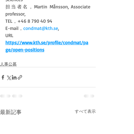
担当者名，Martin Månsson, Associate 
professor,
TEL，+46 8 790 40 94
E-mail，
condmat@kth.se
, 
URL 
https://www.kth.se/profile/condmat/pa
ge/open-positions
人事公募
最新記事
すべて表示