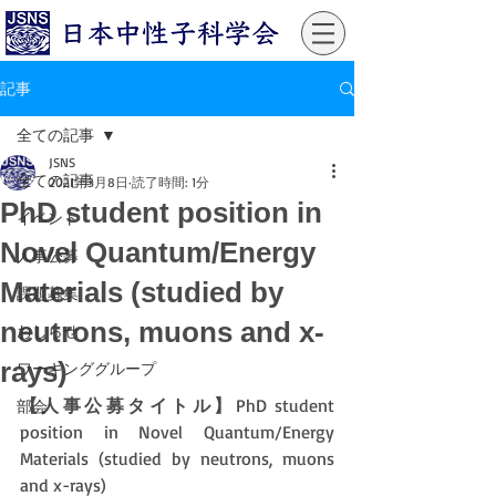
記事
全ての記事
JSNS
全ての記事
2021年3月8日
読了時間: 1分
PhD student position in
イベント
Novel Quantum/Energy
人事公募
Materials (studied by
課題募集
neutrons, muons and x-
おしらせ
rays)
ワーキンググループ
【人事公募タイトル】
PhD student 
部会
position in Novel Quantum/Energy 
Materials (studied by neutrons, muons 
and x-rays)