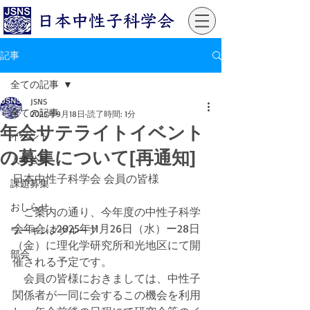
記事
全ての記事
JSNS
全ての記事
2025年9月18日
読了時間: 1分
年会サテライトイベント
イベント
の募集について[再通知]
人事公募
日本中性子科学会 会員の皆様
課題募集
おしらせ
　ご案内の通り、今年度の中性子科学
会年会は2025年11月26日（水）ー28日
ワーキンググループ
（金）に理化学研究所和光地区にて開
部会
催される予定です。
　会員の皆様におきましては、中性子
関係者が一同に会するこの機会を利用